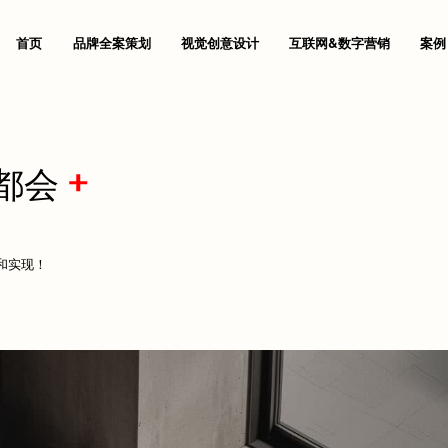
首页
品牌全案策划
视觉创意设计
互联网&数字营销
案例
I设计
奢侈品网站设计
网站设计
品牌出海网站建设
门户网站建设全流程
联系我们
创意设计
产品商城网站建设方
与运维服务
网站推广与优化服务
都会
让杰出的品牌成为梦想
用品牌战略思维去创意设计
打造高效的数
造
网站SEO优化服务
装设计
外贸网站建设方案
品牌设计
移动手机电商网站解
响应式网站建设方案
关于群诺
Vi设计
微信会员电商解决方
立体化品牌营销策划
懂美学 & 更懂生意
实现可持
范
品牌全案推广
获取方案
获取方案
获取方
/宣传册
定制建站报价
Logo设计
股权众筹平台网站建
一站式教育机构智慧
愿景价值
包装设计
P2P/众筹网站建
管
品牌广告投放
和实现！
设计
软件公司建站运营与
画册设计
产品众筹平台
数码3C企业网站建
售后支持
海报设计
定制化电商网站建设
交互设计
电商网站建设
SI空间
网站系统平台开发
房地产网站建设方案
人才招聘
企业宣传片
创视觉设计
集团上市公司网站建
环境导视
产品网站建设方案
群诺与众不同
产品营销
化妆品企业网站建设
互动设计
装饰公司网站建设方
品牌命名