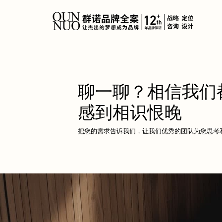
餐饮连锁品牌策划
标志&V
定制化网站建设
垂直领域网站建设
技术安全
聊一聊？相信我们
连云港企业官网改
外贸出海网站建设
群诺网站改
化妆品品牌策划
产品包
版
感到相识恨晚
营销转化型网站
电商平台网站建设
网站技术规
建材行业品牌策划
画册设计
品牌官网定制
行业门户网站建设
网站运维托
把您的需求告诉我们，让我们优秀的团队为您思考
集团官网建设
活动专题网站建设
食品生鲜品牌策划
SI空间
响应式官网建设
康养文旅品牌策划
UI&UX
上市公司官网定制
医疗行业品牌策划
IP&文