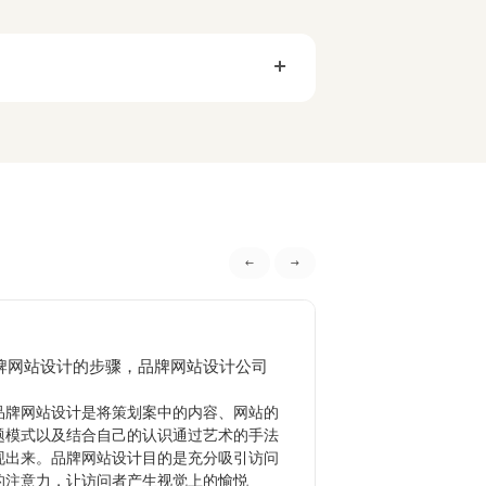
牌网站设计的步骤，品牌网站设计公司
品牌策划的作用有
牌网站设计是将策划案中的内容、网站的
品牌策划是指企业
题模式以及结合自己的认识通过艺术的手法
形象，使消费者广泛
现出来。品牌网站设计目的是充分吸引访问
其目的主要是为了提
的注意力，让访问者产生视觉上的愉悦
业来说品牌策划是品