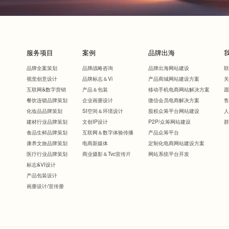
服务项目
案例
品牌出海
品牌全案策划
品牌战略咨询
品牌出海网站建设
视觉创意设计
品牌标志＆Vi
产品商城网站建设方案
互联网&数字营销
产品＆包装
移动手机电商网站解决方案
餐饮连锁品牌策划
企业画册设计
微信会员电商解决方案
化妆品品牌策划
SI空间＆环境设计
股权众筹平台网站建设
建材行业品牌策划
文创IP设计
P2P/众筹网站建设
食品生鲜品牌策划
互联网＆数字体验传播
产品众筹平台
康养文旅品牌策划
电商新媒体
定制化电商网站建设方案
医疗行业品牌策划
商业摄影＆Tvc宣传片
网站系统平台开发
标志&VI设计
产品包装设计
画册设计/宣传册