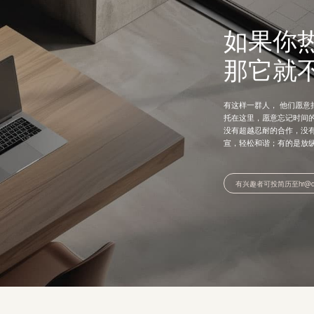
如果你
那它就
有这样一群人， 他们愿
托在这里，愿意忘记时间
没有超越忍耐的合作，没
宣，轻松和谐；有的是放
有兴趣者可投简历至hr@qunn