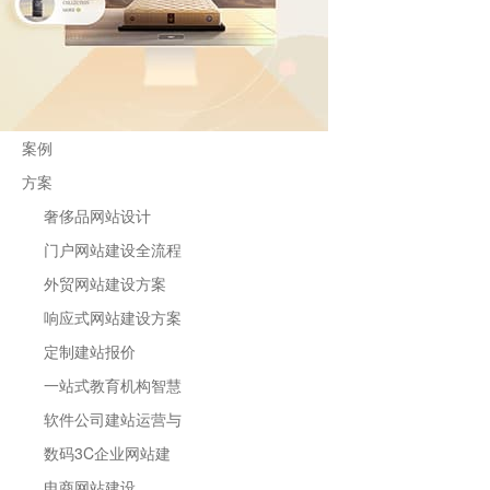
案例
方案
奢侈品网站设计
门户网站建设全流程
外贸网站建设方案
响应式网站建设方案
定制建站报价
一站式教育机构智慧
软件公司建站运营与
数码3C企业网站建
电商网站建设