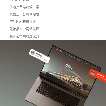
房地产网站建设方案
集团上市公司网站建
产品网站建设方案
化妆品企业网站建设
装饰公司网站建设方