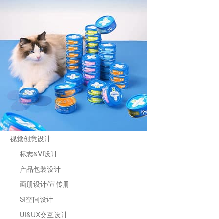
视觉创意设计
标志&VI设计
产品包装设计
画册设计/宣传册
SI空间设计
UI&UX交互设计